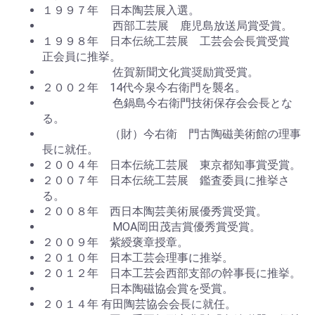
１９９７年 日本陶芸展入選。
西部工芸展 鹿児島放送局賞受賞。
１９９８年 日本伝統工芸展 工芸会会長賞受賞
正会員に推挙。
佐賀新聞文化賞奨励賞受賞。
２００２年 14代今泉今右衛門を襲名。
色鍋島今右衛門技術保存会会長とな
る。
（財）今右衛 門古陶磁美術館の理事
長に就任。
２００４年 日本伝統工芸展 東京都知事賞受賞。
２００７年 日本伝統工芸展 鑑査委員に推挙さ
る。
２００８年 西日本陶芸美術展優秀賞受賞。
MOA岡田茂吉賞優秀賞受賞。
２００９年 紫綬褒章授章。
２０１０年 日本工芸会理事に推挙。
２０１２年 日本工芸会西部支部の幹事長に推挙。
日本陶磁協会賞を受賞。
２０１４年 有田陶芸協会会長に就任。