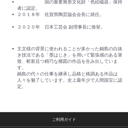
国の重要無形文化財「色絵磁器」保持
者に認定。
２０１８年 佐賀県陶芸協会会長に就任。
２０２０年 日本工芸会 副理事長に推挙。
主文様の背景に使われることが多かった鍋島の白抜
き技法である「墨はじき」を用いて緊張感のある筆
致、斬新且つ精巧な構図の作品を生み出していま
す。
鍋島の代々の仕事を継承し品格と格調ある作品は
人々を魅了しています。史上最年少で人間国宝に認
定。
ご利用ガイド