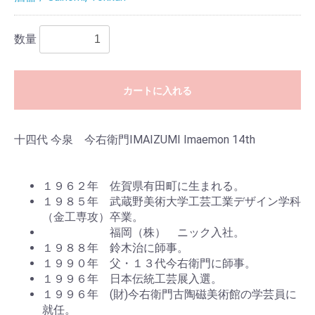
数量
カートに入れる
十四代 今泉 今右衛門
IMAIZUMI Imaemon 14th
１９６２年 佐賀県有田町に生まれる。
１９８５年 武蔵野美術大学工芸工業デザイン学科
（金工専攻）卒業。
福岡（株） ニック入社。
１９８８年 鈴木治に師事。
１９９０年 父・１３代今右衛門に師事。
１９９６年 日本伝統工芸展入選。
１９９６年 (財)今右衛門古陶磁美術館の学芸員に
就任。