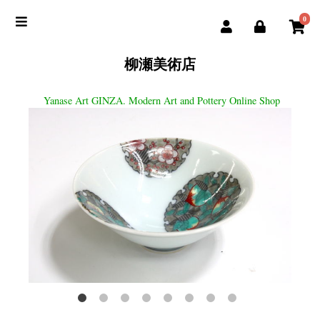
0
柳瀬美術店
Yanase Art GINZA. Modern Art and Pottery Online Shop