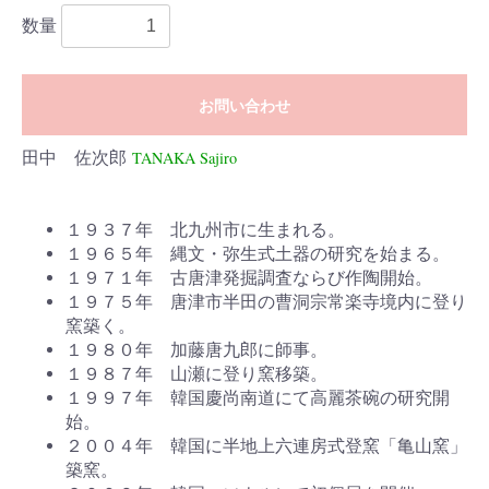
数量
お問い合わせ
田中 佐次郎
TANAKA Sajiro
１９３７年 北九州市に生まれる。
１９６５年 縄文・弥生式土器の研究を始まる。
１９７１年 古唐津発掘調査ならび作陶開始。
１９７５年 唐津市半田の曹洞宗常楽寺境内に登り
窯築く。
１９８０年 加藤唐九郎に師事。
１９８７年 山瀬に登り窯移築。
１９９７年 韓国慶尚南道にて高麗茶碗の研究開
始。
２００４年 韓国に半地上六連房式登窯「亀山窯」
築窯。