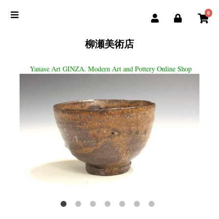
0
柳瀬美術店
Yanase Art GINZA. Modern Art and Pottery Online Shop